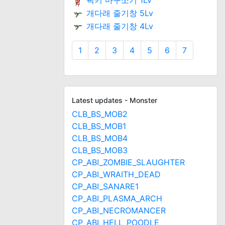
픽키 마구쪼기 1Lv
개다래 줄기창 5Lv
개다래 줄기창 4Lv
1
2
3
4
5
6
7
Latest updates - Monster
CLB_BS_MOB2
CLB_BS_MOB1
CLB_BS_MOB4
CLB_BS_MOB3
CP_ABI_ZOMBIE_SLAUGHTER
CP_ABI_WRAITH_DEAD
CP_ABI_SANARE1
CP_ABI_PLASMA_ARCH
CP_ABI_NECROMANCER
CP_ABI_HELL_POODLE