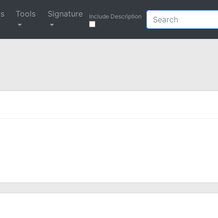
ys
Tools
Signature
Include Description