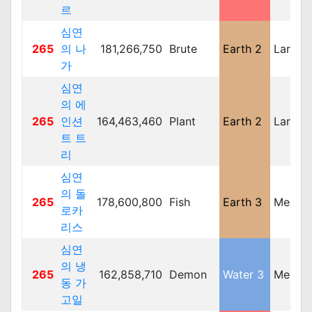
르
심연
265
의 나
181,266,750
Brute
Earth 2
Large
가
심연
의 에
265
인션
164,463,460
Plant
Earth 2
Large
트 트
리
심연
의 돌
265
178,600,800
Fish
Earth 3
Mediu
로카
리스
심연
의 냉
265
162,858,710
Demon
Water 3
Mediu
동 가
고일