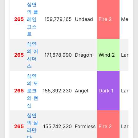
심연
의 플
265
레임
159,779,165
Undead
Fire 2
Mediu
고스
트
심연
의 어
265
171,678,990
Dragon
Wind 2
Large
시더
스
심연
의 모
265
로크
155,392,230
Angel
Dark 1
Large
의 현
신
심연
의 살
265
155,742,230
Formless
Fire 2
Large
라만
다