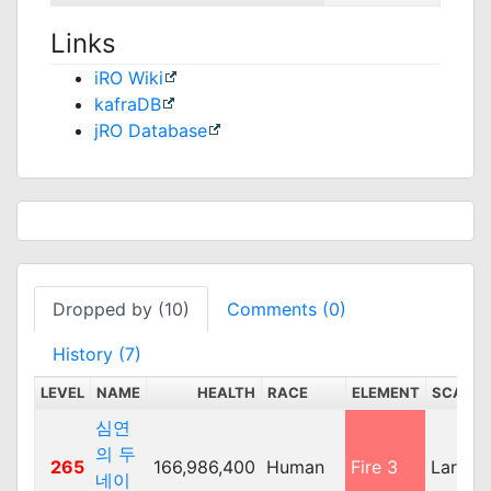
Links
iRO Wiki
kafraDB
jRO Database
Dropped by (10)
Comments (0)
History (7)
LEVEL
NAME
HEALTH
RACE
ELEMENT
SCALE
심연
의 두
265
166,986,400
Human
Fire 3
Large
네이