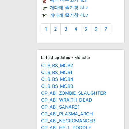
픽키 마구쪼기 1Lv
개다래 줄기창 5Lv
개다래 줄기창 4Lv
1
2
3
4
5
6
7
Latest updates - Monster
CLB_BS_MOB2
CLB_BS_MOB1
CLB_BS_MOB4
CLB_BS_MOB3
CP_ABI_ZOMBIE_SLAUGHTER
CP_ABI_WRAITH_DEAD
CP_ABI_SANARE1
CP_ABI_PLASMA_ARCH
CP_ABI_NECROMANCER
CP_ABI_HELL_POODLE