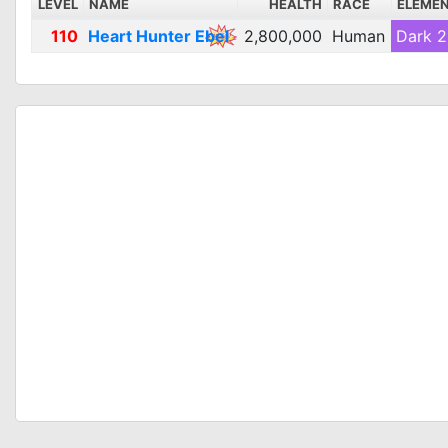
LEVEL
NAME
HEALTH
RACE
ELEME
110
Heart Hunter Ebel
2,800,000
Human
Dark 2