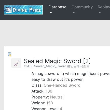
Database
Community
Repla
Sealed Magic Sword [2]
13460 Sealed_Magic_Sword 봉인된매직소드
A magic sword in which magnificent power i
easy to draw out it's power.
Class:
One-Handed Sword
Attack:
100
Property:
Neutral
Weight:
150
Weapon Level:
4