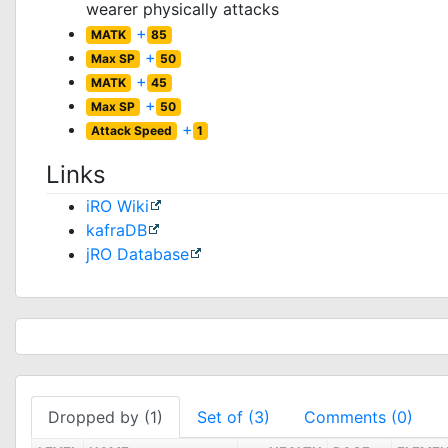
wearer physically attacks
+
MATK
85
+
Max SP
50
+
MATK
45
+
Max SP
50
+
Attack Speed
1
Links
iRO Wiki
kafraDB
jRO Database
Dropped by (1)
Set of (3)
Comments (0)