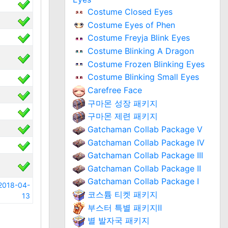
Costume Closed Eyes
Costume Eyes of Phen
Costume Freyja Blink Eyes
Costume Blinking A Dragon
Costume Frozen Blinking Eyes
Costume Blinking Small Eyes
Carefree Face
구마몬 성장 패키지
구마몬 제련 패키지
Gatchaman Collab Package V
Gatchaman Collab Package IV
Gatchaman Collab Package III
Gatchaman Collab Package II
Gatchaman Collab Package I
2018-04-
코스튬 티켓 패키지
13
부스터 특별 패키지Ⅱ
별 발자국 패키지