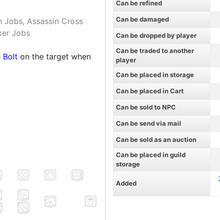
Can be refined
Can be damaged
h Jobs, Assassin Cross
ker Jobs
Can be dropped by player
Can be traded to another
 Bolt
on the target when
player
Can be placed in storage
Can be placed in Cart
Can be sold to NPC
Can be send via mail
Can be sold as an auction
Can be placed in guild
storage
Added