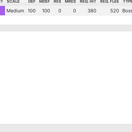
NT
SCALE
DEF
MDEF
RES
MRES
REQ. HIT
REQ. FLEE
TYP
Medium
100
100
0
0
380
520
Bos