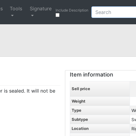
ys
Tools
Signature
Include Description
Item information
Sell price
s sealed. It will not be
Weight
Type
W
Subtype
S
Location
Ri