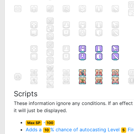
Scripts
These information ignore any conditions. If an effec
it will just be displayed.
-
Max SP
100
Adds a
% chance of autocasting Level
Fi
10
5