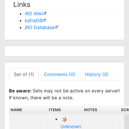
Links
iRO Wiki
kafraDB
jRO Database
Set of (1)
Comments (0)
History (0)
Be aware:
Sets may not be active on every server!
If known, there will be a note.
NAME
ITEMS
NOTES
SCR
Unknown