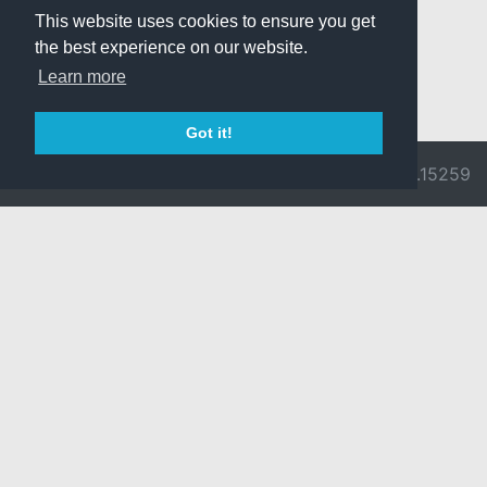
This website uses cookies to ensure you get
the best experience on our website.
Learn more
Got it!
© 2026 Divine
Ragnarok
v3.0.9692.15259
Pride -
Online is ©
Imprint/Privacy
2002-2026
Policy
Gravity Co.,
Ltd.
& Lee