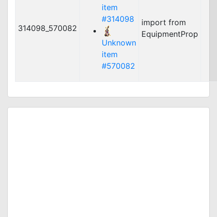
item
#314098
import from
314098_570082
EquipmentProp
Unknown
item
#570082