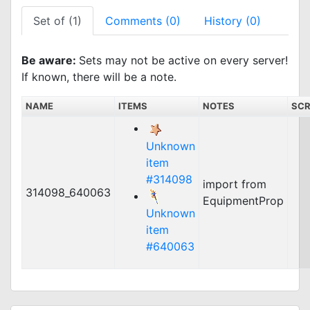
Set of (1)
Comments (0)
History (0)
Be aware:
Sets may not be active on every server!
If known, there will be a note.
NAME
ITEMS
NOTES
SCR
Unknown
item
#314098
import from
314098_640063
EquipmentProp
Unknown
item
#640063