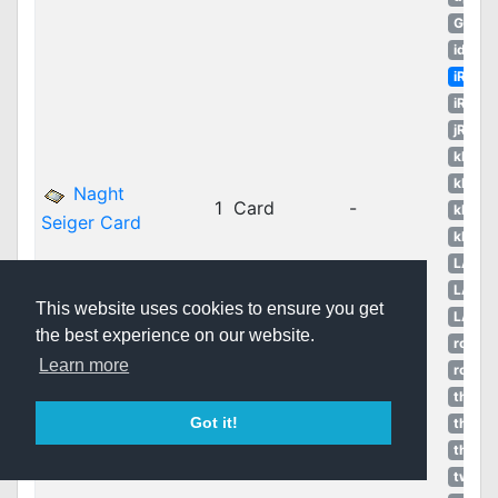
GGH
idRO
iRO
iROT
jRO
kROM
kROS
Naght
1
Card
-
kROZ
Seiger Card
kROZS
LATA
LATA
This website uses cookies to ensure you get
LATA
the best experience on our website.
ropEU
Learn more
ropRU
thROC
Got it!
thROC
thROG
twRO