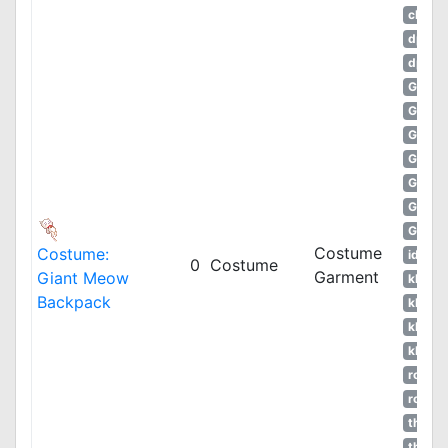
cRO
dpRO
dpRO
GGH
GZero
GZero
GZero
GZero
GZero
GZero
Costume
Costume:
idRO
0
Costume
Garment
Giant Meow
kROM
Backpack
kROS
kROZ
kROZS
ropEU
ropRU
thROC
thROC