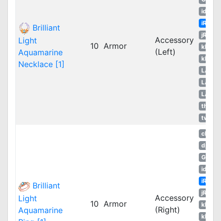
idRO
iRO
Brilliant
jRO
Accessory
Light
10
Armor
kROM
(Left)
Aquamarine
kROS
Necklace [1]
LATA
LATA
LATA
thROG
twRO
cRO
dpRO
GGH
idRO
iRO
Brilliant
jRO
Accessory
Light
10
Armor
kROM
(Right)
Aquamarine
kROS