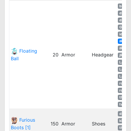
bRO
dpRO
dpRO
GGH
idRO
iRO
iROT
Floating
20
Armor
Headgear
jRO
Ball
LATA
LATA
LATA
ropEU
ropRU
thROG
twRO
dpRO
Furious
kROM
150
Armor
Shoes
Boots [1]
thROG