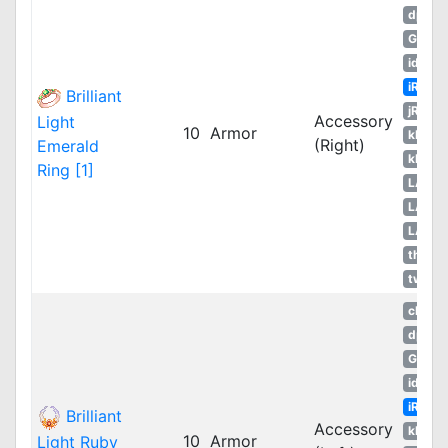
dpRO
GGH
idRO
iRO
Brilliant
jRO
Accessory
Light
10
Armor
kROM
(Right)
Emerald
kROS
Ring [1]
LATA
LATA
LATA
thROG
twRO
cRO
dpRO
GGH
idRO
iRO
Brilliant
Accessory
kROM
10
Armor
Light Ruby