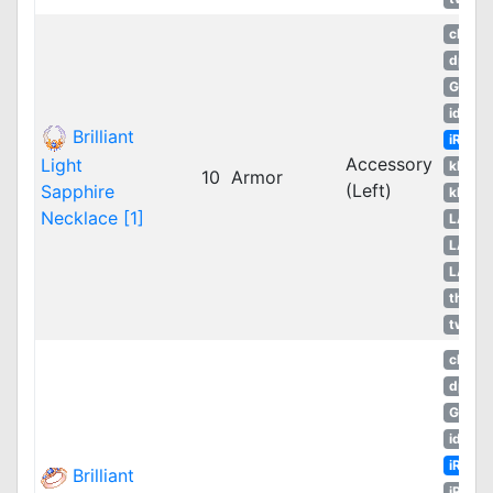
cRO
dpRO
GGH
idRO
Brilliant
iRO
Accessory
Light
kROM
10
Armor
(Left)
Sapphire
kROS
Necklace [1]
LATA
LATA
LATA
thROG
twRO
cRO
dpRO
GGH
idRO
iRO
Brilliant
jRO