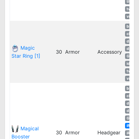
thROG
twRO
vnRO
bRO
cRO
dpRO
Magic
dpRO
30
Armor
Accessory
Star Ring [1]
GGH
idRO
twRO
vnRO
bRO
cRO
dpRO
dpRO
GGH
iRO
Magical
30
Armor
Headgear
iROT
Booster