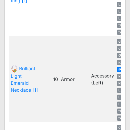
Ring [1]
LATA
LATA
LATA
thROG
twRO
cRO
dpRO
GGH
idRO
Brilliant
iRO
Accessory
Light
kROM
10
Armor
(Left)
Emerald
kROS
Necklace [1]
LATA
LATA
LATA
thROG
twRO
cRO