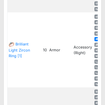
thROG
twRO
cRO
dpRO
GGH
idRO
iRO
Brilliant
jRO
Accessory
10
Armor
Light Zircon
kROM
(Right)
Ring [1]
kROS
LATA
LATA
LATA
thROG
twRO
bRO
cRO
dpRO