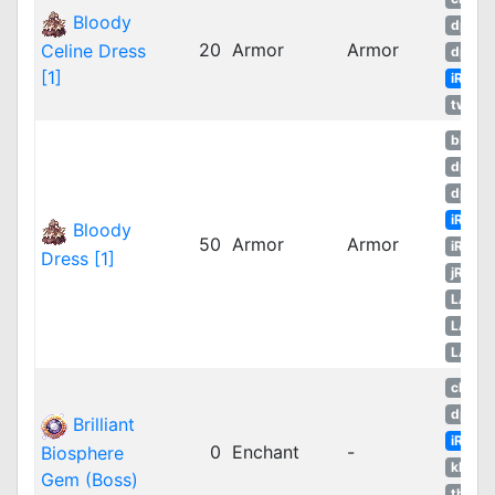
Bloody
dpRO
20
Armor
Armor
Celine Dress
dpRO
[1]
iRO
twRO
bRO
dpRO
dpRO
iRO
Bloody
50
Armor
Armor
iROT
Dress [1]
jRO
LATA
LATA
LATA
cRO
dpRO
Brilliant
iRO
0
Enchant
-
Biosphere
kROM
Gem (Boss)
thROG