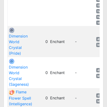
thROG
twRO
twROZ
vnRO
Dimension
dpRO
0
Enchant
-
World
kROM
Crystal
(Pride)
Dimension
dpRO
0
Enchant
-
World
kROM
Crystal
(Sageness)
Flame
dpRO
0
Enchant
-
Flower Spell
kROM
(Intelligence)