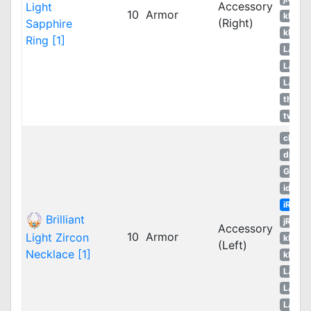
Accessory
Light
10
Armor
kROM
(Right)
Sapphire
kROS
Ring [1]
LATA
LATA
LATA
thROG
twRO
cRO
dpRO
GGH
idRO
iRO
Brilliant
jRO
Accessory
10
Armor
Light Zircon
kROM
(Left)
Necklace [1]
kROS
LATA
LATA
LATA