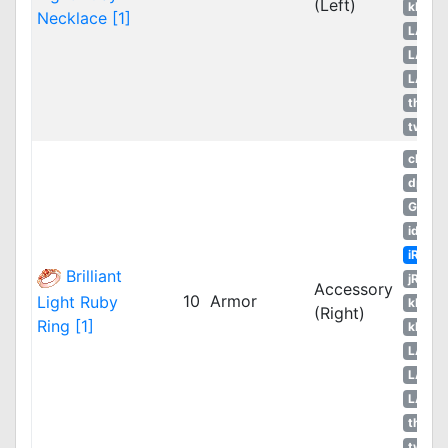
(Left)
kROS
Necklace [1]
LATA
LATA
LATA
thROG
twRO
cRO
dpRO
GGH
idRO
iRO
Brilliant
jRO
Accessory
10
Armor
Light Ruby
kROM
(Right)
Ring [1]
kROS
LATA
LATA
LATA
thROG
twRO