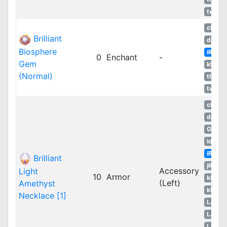
twRO
cRO
Brilliant
dpRO
Biosphere
iRO
0
Enchant
-
Gem
kROM
(Normal)
thROG
twRO
cRO
dpRO
GGH
idRO
iRO
Brilliant
jRO
Accessory
Light
10
Armor
kROM
(Left)
Amethyst
kROS
Necklace [1]
LATA
LATA
LATA