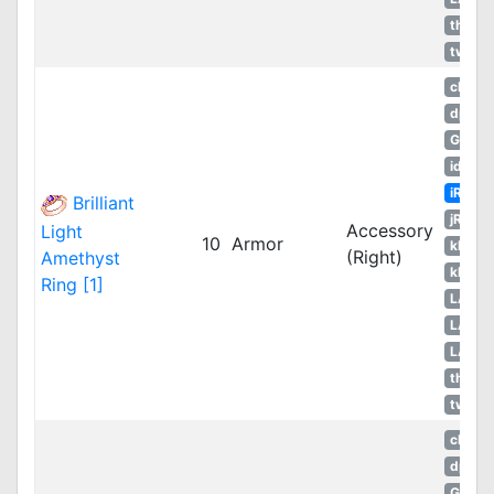
thROG
twRO
cRO
dpRO
GGH
idRO
iRO
Brilliant
jRO
Accessory
Light
10
Armor
kROM
(Right)
Amethyst
kROS
Ring [1]
LATA
LATA
LATA
thROG
twRO
cRO
dpRO
GGH