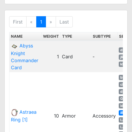
First
«
1
»
Last
NAME
WEIGHT
TYPE
SUBTYPE
SERV
Abyss
dpRO
Knight
1
Card
-
jRO
Commander
kROM
Card
bRO
cRO
dpRO
GGH
idRO
Astraea
iRO
10
Armor
Accessory
Ring [1]
LATA
LATA