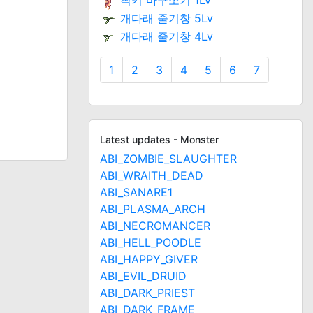
픽키 마구쪼기 1Lv
개다래 줄기창 5Lv
개다래 줄기창 4Lv
1
2
3
4
5
6
7
Latest updates - Monster
ABI_ZOMBIE_SLAUGHTER
ABI_WRAITH_DEAD
ABI_SANARE1
ABI_PLASMA_ARCH
ABI_NECROMANCER
ABI_HELL_POODLE
ABI_HAPPY_GIVER
ABI_EVIL_DRUID
ABI_DARK_PRIEST
ABI_DARK_FRAME