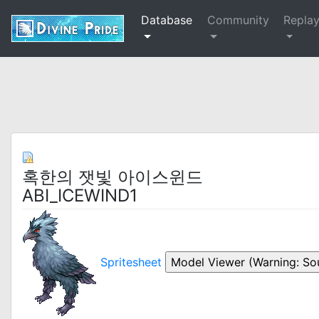
Database
Community
Repla
혹한의 잿빛 아이스윈드
ABI_ICEWIND1
Spritesheet