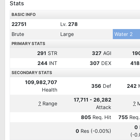
Stats
BASIC INFO
22751
Lv.
278
Brute
Large
Water 2
PRIMARY STATS
291
STR
327
AGI
19
244
INT
307
DEX
418
SECONDARY STATS
109,982,707
356
Def
242
Health
17,711 - 26,282
?
Range
?
M
Attack
805
Req. Hit
755
Req.
0
0
Res
(-0.00%)
(-0