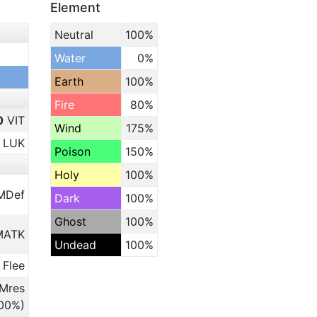
Element
Neutral
100%
Water
0%
Earth
100%
Fire
80%
0
VIT
Wind
175%
LUK
Poison
150%
Holy
100%
MDef
Dark
100%
Ghost
100%
ATK
Undead
100%
 Flee
Mres
.00%)