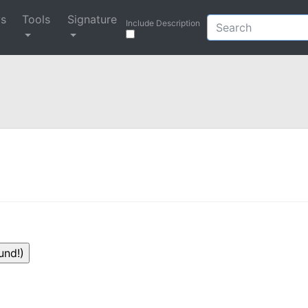
ys
Tools
Signature
Include Description