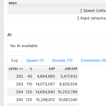
MISC
?
Speed (cells
?
Aspd (attacks
AI
No AI available
Exp
Spawn (1)
Sounds (11)
Comments (0
LEVEL >=
%
EXP
JOB EXP
262
40
4,894,980
3,417,932
263
115
14,073,067
9,826,556
264
120
14,684,940
10,253,798
265
125
15,296,812
10,681,040