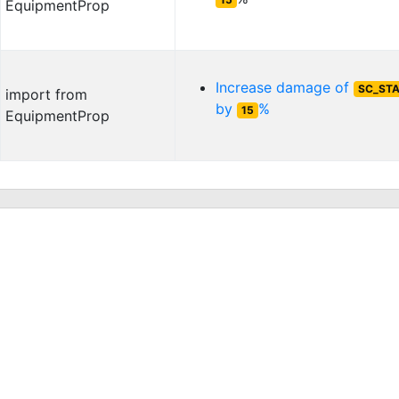
EquipmentProp
Increase damage of
SC_ST
import from
by
%
15
EquipmentProp