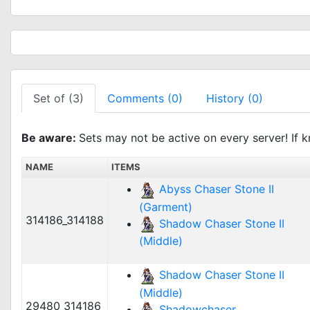
Set of (3)
Comments (0)
History (0)
Be aware:
Sets may not be active on every server! If k
NAME
ITEMS
Abyss Chaser Stone II
(Garment)
314186_314188
Shadow Chaser Stone II
(Middle)
Shadow Chaser Stone II
(Middle)
29480_314186
Shadowchaser