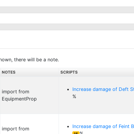
nown, there will be a note.
NOTES
SCRIPTS
Increase damage of
Deft S
import from
%
EquipmentProp
Increase damage of
Feint 
import from
%
15