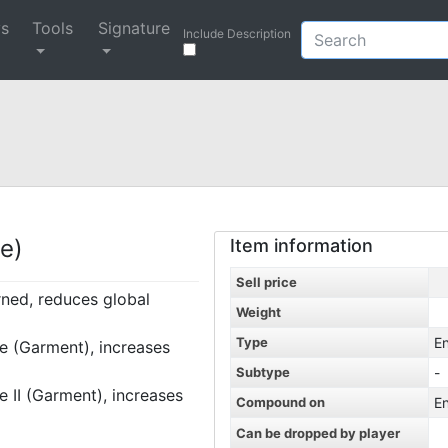
ys
Tools
Signature
Include Description
e)
Item information
Sell price
rned, reduces global
Weight
Type
E
 (Garment), increases
Subtype
-
II (Garment), increases
Compound on
E
Can be dropped by player