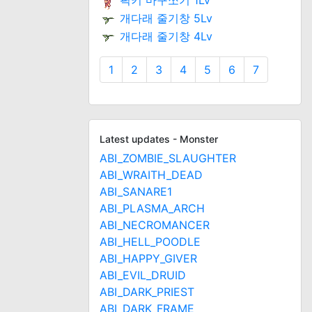
픽키 마구쪼기 1Lv
개다래 줄기창 5Lv
개다래 줄기창 4Lv
1
2
3
4
5
6
7
Latest updates - Monster
ABI_ZOMBIE_SLAUGHTER
ABI_WRAITH_DEAD
ABI_SANARE1
ABI_PLASMA_ARCH
ABI_NECROMANCER
ABI_HELL_POODLE
ABI_HAPPY_GIVER
ABI_EVIL_DRUID
ABI_DARK_PRIEST
ABI_DARK_FRAME