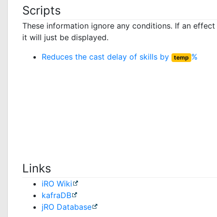
Scripts
These information ignore any conditions. If an effec
it will just be displayed.
Reduces the cast delay of skills by
%
temp
Links
iRO Wiki
kafraDB
jRO Database