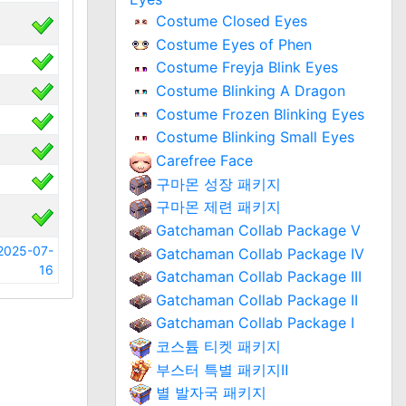
Costume Closed Eyes
Costume Eyes of Phen
Costume Freyja Blink Eyes
Costume Blinking A Dragon
Costume Frozen Blinking Eyes
Costume Blinking Small Eyes
Carefree Face
구마몬 성장 패키지
구마몬 제련 패키지
Gatchaman Collab Package V
2025-07-
Gatchaman Collab Package IV
16
Gatchaman Collab Package III
Gatchaman Collab Package II
Gatchaman Collab Package I
코스튬 티켓 패키지
부스터 특별 패키지Ⅱ
별 발자국 패키지